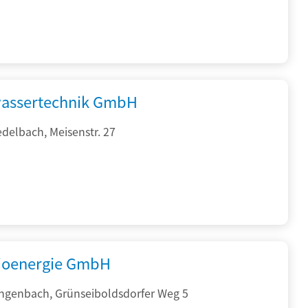
assertechnik GmbH
delbach, Meisenstr. 27
ioenergie GmbH
ngenbach, Grünseiboldsdorfer Weg 5