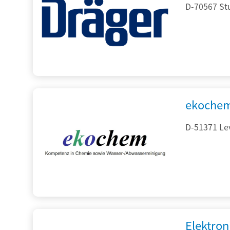
D-70567 Stu
ekochem
D-51371 Le
Elektron