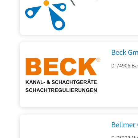
Beck Gm
D-74906 Ba
Bellmer
D-75223 Ni