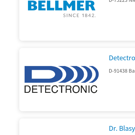
Detectr
D-91438 Ba
Dr. Blasy