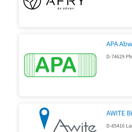
APA Abw
D-74629 Pfe
AWITE B
D-85416 La