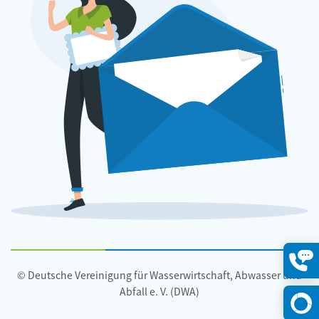
© Deutsche Vereinigung für Wasserwirtschaft, Abwasser und
Konta
öffne
Abfall e. V. (DWA)