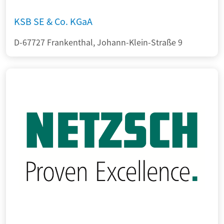
KSB SE & Co. KGaA
D-67727 Frankenthal, Johann-Klein-Straße 9