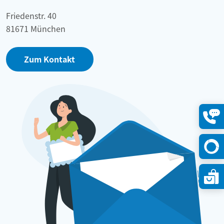
Friedenstr. 40
81671 München
Zum Kontakt
Konta
öffne