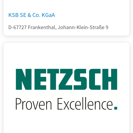
KSB SE & Co. KGaA
D-67727 Frankenthal, Johann-Klein-Straße 9