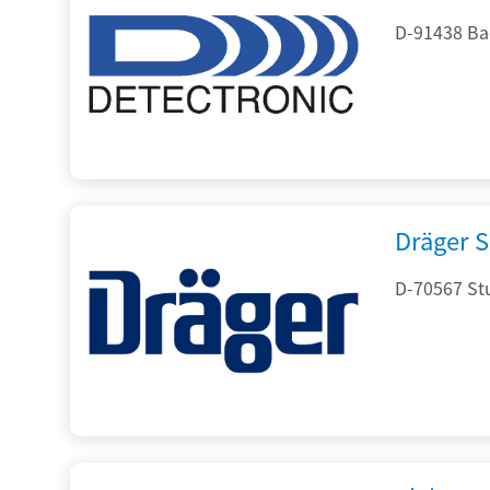
D-91438 Ba
Dräger S
D-70567 Stu