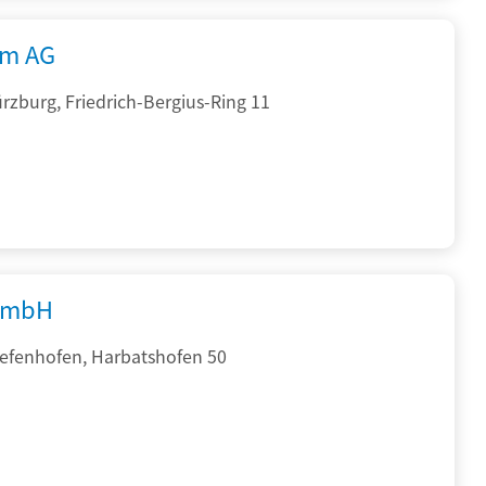
rm AG
zburg, Friedrich-Bergius-Ring 11
GmbH
iefenhofen, Harbatshofen 50