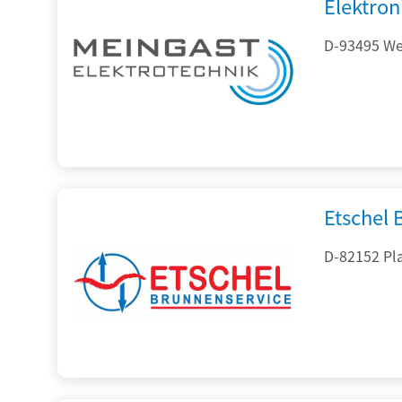
Elektron
D-93495 Wei
Etschel
D-82152 Pla