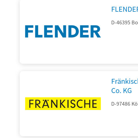
FLENDE
D-46395 Bo
Fränkis
Co. KG
D-97486 Kön