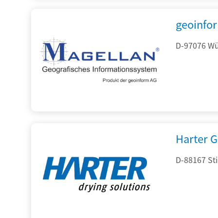
geoinfo
D-97076 Wür
Harter 
D-88167 St