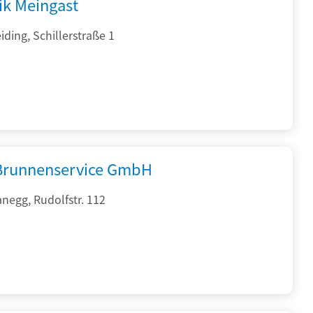
ik Meingast
ding, Schillerstraße 1
 Brunnenservice GmbH
negg, Rudolfstr. 112