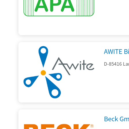
AWITE B
D-85416 La
Beck Gm