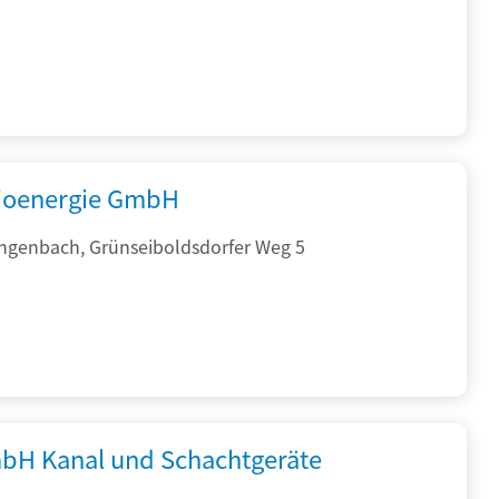
ioenergie GmbH
ngenbach, Grünseiboldsdorfer Weg 5
bH Kanal und Schachtgeräte