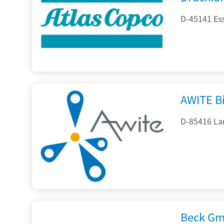
D-45141 Es
AWITE B
D-85416 La
Beck Gm