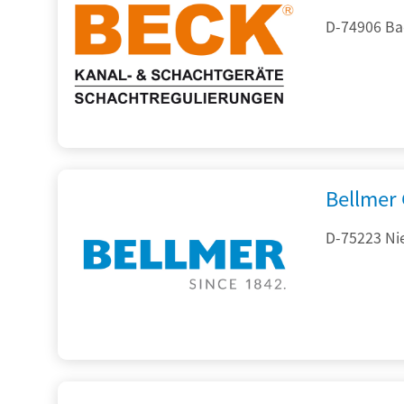
D-74906 Ba
Bellmer
D-75223 Ni