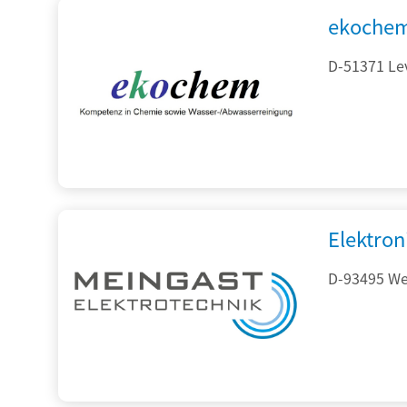
ekochem
D-51371 Le
Elektron
D-93495 Wei