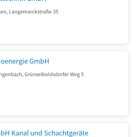
sen, Langemarckstraße 35
ioenergie GmbH
ngenbach, Grünseiboldsdorfer Weg 5
bH Kanal und Schachtgeräte