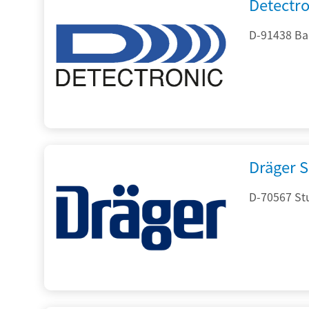
Detectr
D-91438 Ba
Dräger S
D-70567 Stu