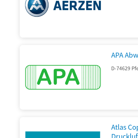
APA Abw
D-74629 Pfe
Atlas C
Drucklu