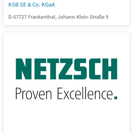
KSB SE & Co. KGaA
D-67727 Frankenthal, Johann-Klein-Straße 9