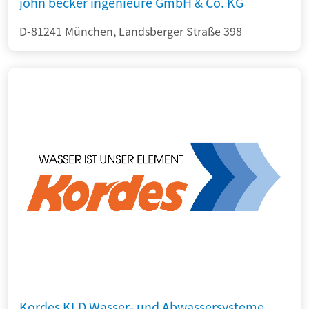
john becker ingenieure GmbH & Co. KG
D-81241 München, Landsberger Straße 398
Kordes KLD Wasser- und Abwassersysteme