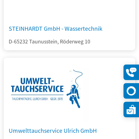
STEINHARDT GmbH - Wassertechnik
D-65232 Taunusstein, Röderweg 10
Konta
öffne
Umwelttauchservice Ulrich GmbH