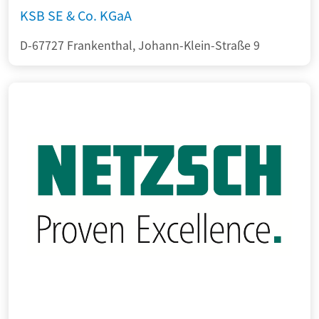
KSB SE & Co. KGaA
D-67727 Frankenthal, Johann-Klein-Straße 9