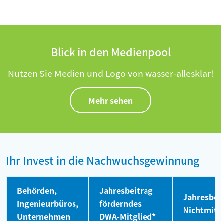
Blick in den Medienpool
Nutzen Sie Medien und Logo von wasser-allesklar!
Mehr sehen
Ihr Invest in die Nachwuchsgewinnung
Behörden,
Jahresbeitrag
Jahresbei
Ingenieurbüros,
förderndes
Nichtmitg
Unternehmen
DWA-Mitglied*