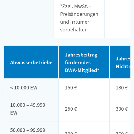
*Zzgl. MwSt. -
Preisänderungen
und Irrtümer
vorbehalten
Jahresbeitrag
Jahresb
Abwasserbetriebe
förderndes
Nichtmi
DWA-Mitglied*
< 10.000 EW
150 €
180 €
10.000 – 49.999
250 €
300 €
EW
50.000 – 99.999
300 €
360 €