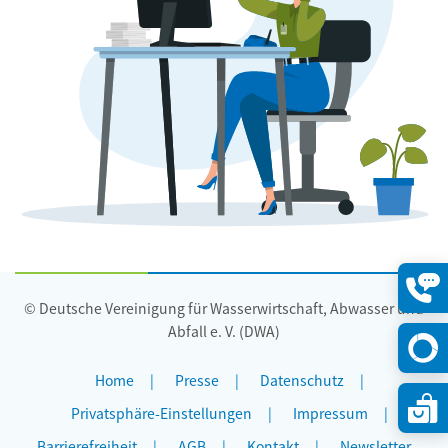
© Deutsche Vereinigung für Wasserwirtschaft, Abwasser und
Konta
öffne
Abfall e. V. (DWA)
Home
Presse
Datenschutz
Privatsphäre-Einstellungen
Impressum
Barrierefreiheit
AGB
Kontakt
Newsletter