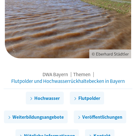
© Eberhard Städtler
DWA Bayern
Themen
Flutpolder und Hochwasserrückhaltebecken in Bayern
Hochwasser
Flutpolder
Weiterbildungsangebote
Veröffentlichungen
Nützliche Informationen
Kontakt