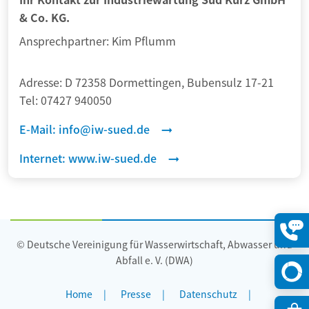
& Co. KG.
Ansprechpartner:
Kim Pflumm
Adresse:
D 72358 Dormettingen, Bubensulz 17-21
Tel:
07427 940050
E-Mail:
info@iw-sued.de
Internet:
www.iw-sued.de
© Deutsche Vereinigung für Wasserwirtschaft, Abwasser und
Konta
öffne
Abfall e. V. (DWA)
Home
Presse
Datenschutz