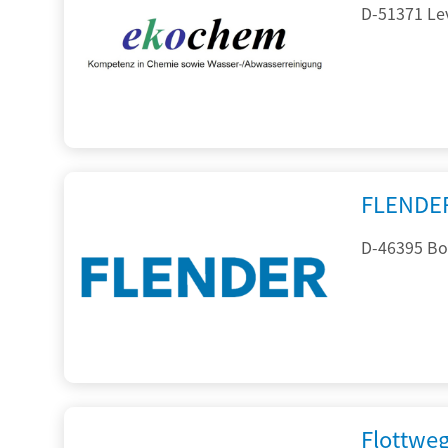
D-51371 Le
FLENDE
D-46395 Bo
Flottwe