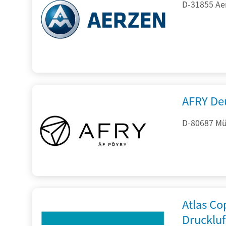
D-31855 Ae
AFRY De
D-80687 Mü
Atlas C
Drucklu