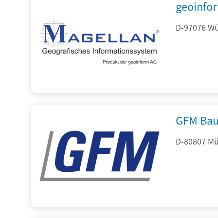
geoinfo
D-97076 Wür
GFM Bau
D-80807 Mü