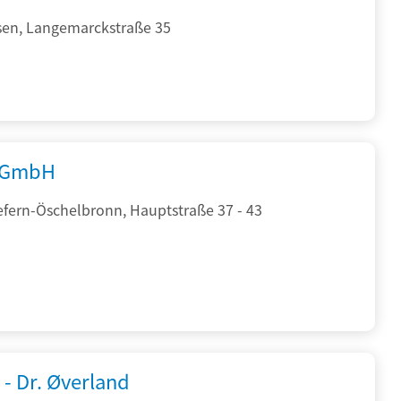
sen, Langemarckstraße 35
 GmbH
efern-Öschelbronn, Hauptstraße 37 - 43
 - Dr. Øverland