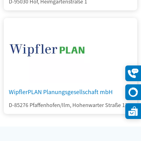
D-95030 Hof, Heimgartenstraße 1
Konta
öffne
WipflerPLAN Planungsgesellschaft mbH
D-85276 Pfaffenhofen/Ilm, Hohenwarter Straße 124