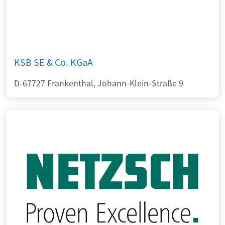
KSB SE & Co. KGaA
D-67727 Frankenthal, Johann-Klein-Straße 9