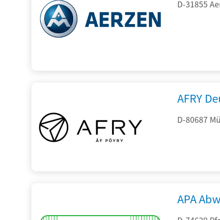
D-31855 Ae
AFRY De
D-80687 Mü
APA Abw
D-74629 Pfe