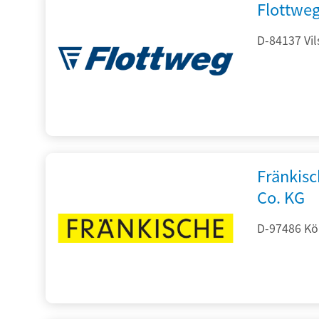
Flottwe
D-84137 Vil
Fränkis
Co. KG
D-97486 Kön