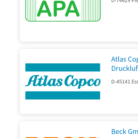
Atlas C
Drucklu
D-45141 Es
Beck Gm