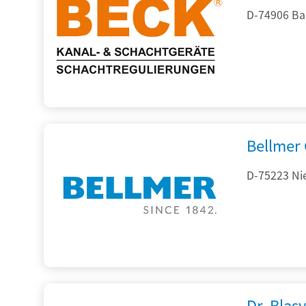
D-74906 Ba
Bellmer
D-75223 Ni
Dr. Blasy