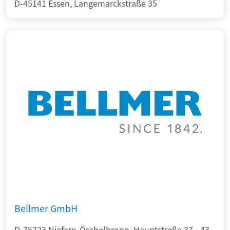
D-45141 Essen, Langemarckstraße 35
Bellmer GmbH
D-75223 Niefern-Öschelbronn, Hauptstraße 37 - 43