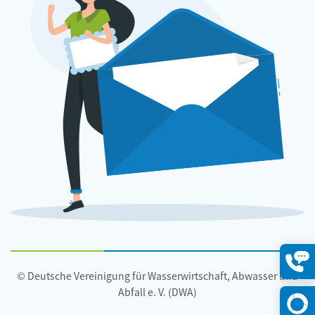
© Deutsche Vereinigung für Wasserwirtschaft, Abwasser und
Konta
öffne
Abfall e. V. (DWA)