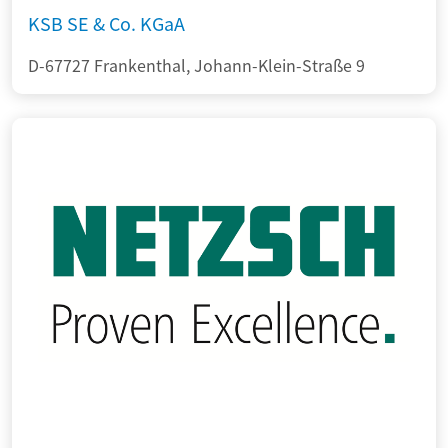
KSB SE & Co. KGaA
D-67727 Frankenthal, Johann-Klein-Straße 9