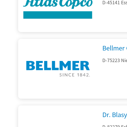
D-45141 Es
Bellmer
D-75223 Ni
Dr. Blasy
D-82279 Ec