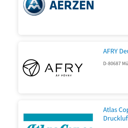
AFRY De
D-80687 Mü
Atlas C
Drucklu