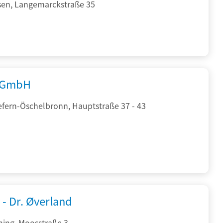
sen, Langemarckstraße 35
 GmbH
efern-Öschelbronn, Hauptstraße 37 - 43
 - Dr. Øverland
hing, Moosstraße 3