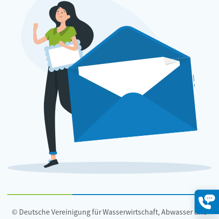
© Deutsche Vereinigung für Wasserwirtschaft, Abwasser und
Konta