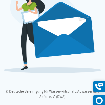
© Deutsche Vereinigung für Wasserwirtschaft, Abwasser und
Konta
öffne
Abfall e. V. (DWA)