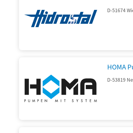
D-51674 Wie
HOMA P
D-53819 Neu