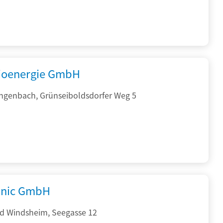
ioenergie GmbH
ngenbach, Grünseiboldsdorfer Weg 5
onic GmbH
d Windsheim, Seegasse 12