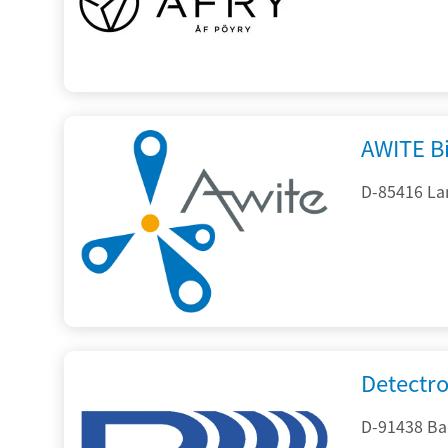
AWITE B
D-85416 La
Detectr
D-91438 Ba