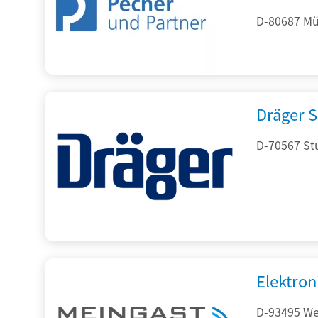
D-80687 Mü
Dräger S
D-70567 Stu
Elektron
D-93495 Wei