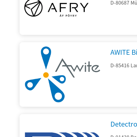
D-80687 Mü
AWITE B
D-85416 La
Detectr
D-91438 Ba