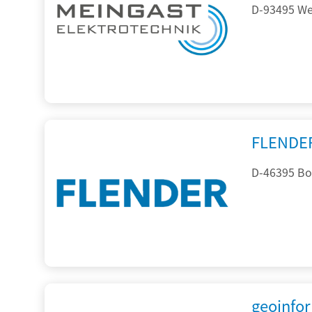
D-93495 Wei
FLENDE
D-46395 Bo
geoinfo