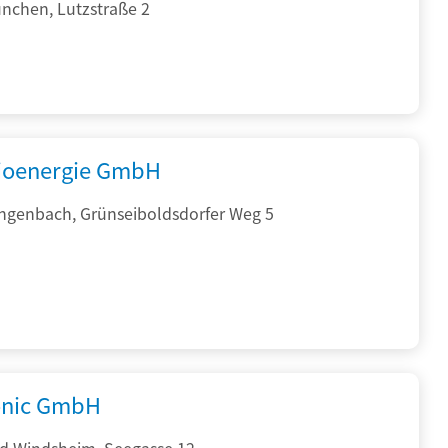
nchen, Lutzstraße 2
ioenergie GmbH
ngenbach, Grünseiboldsdorfer Weg 5
onic GmbH
d Windsheim, Seegasse 12