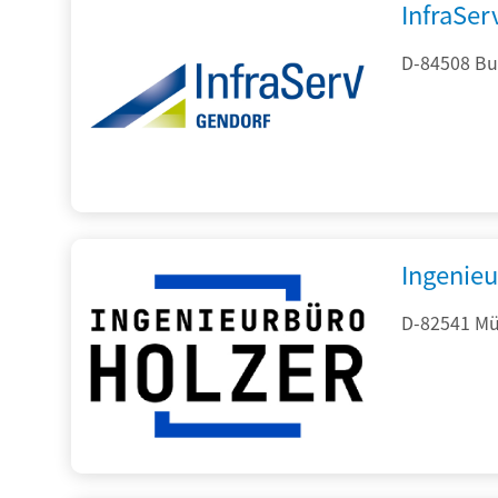
InfraSe
D-84508 Bur
Ingenieu
D-82541 Mü