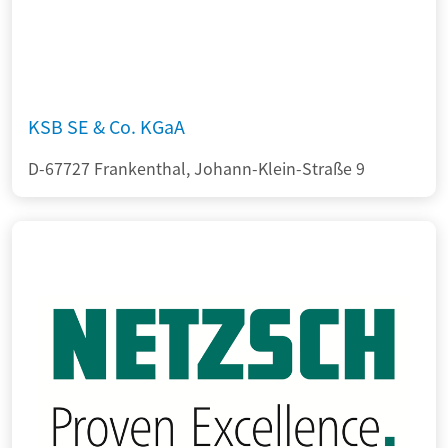
KSB SE & Co. KGaA
D-67727 Frankenthal, Johann-Klein-Straße 9