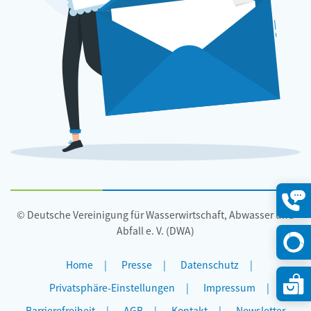
© Deutsche Vereinigung für Wasserwirtschaft, Abwasser und
Konta
öffne
Abfall e. V. (DWA)
Home
Presse
Datenschutz
Privatsphäre-Einstellungen
Impressum
Barrierefreiheit
AGB
Kontakt
Newsletter