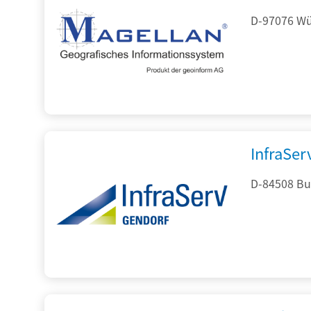
D-97076 Wür
InfraSe
D-84508 Bur