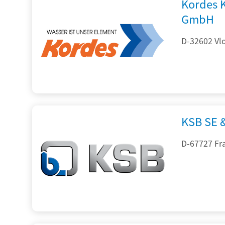
Kordes 
GmbH
D-32602 Vlo
KSB SE 
D-67727 Fr