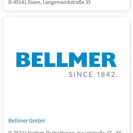
D-45141 Essen, Langemarckstraße 35
Bellmer GmbH
D-75223 Niefern-Öschelbronn, Hauptstraße 37 - 43