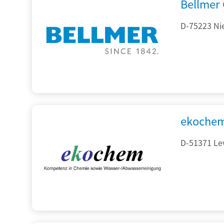
Bellmer
D-75223 Ni
ekochem
D-51371 Le