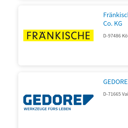
Fränkis
Co. KG
D-97486 Kön
GEDORE 
D-71665 Vai