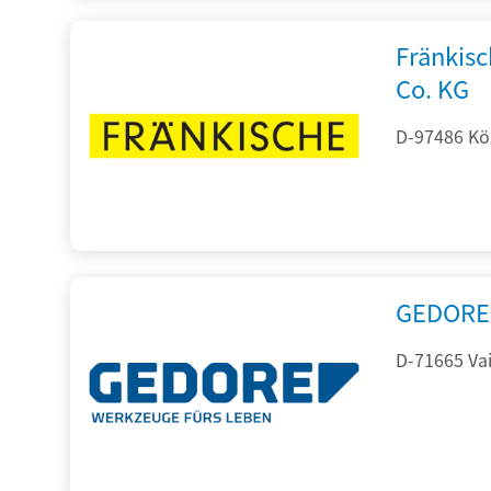
Fränkis
Co. KG
D-97486 Kön
GEDORE 
D-71665 Vai