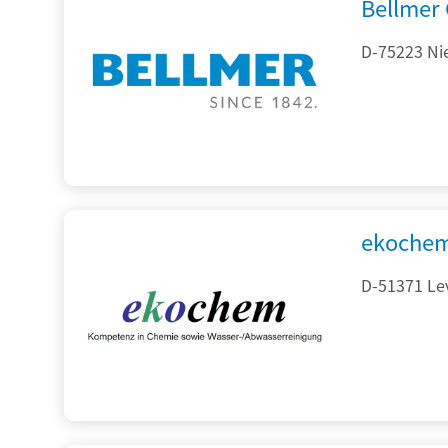
Bellmer
D-75223 Ni
ekochem
D-51371 Le