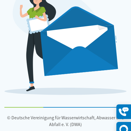
© Deutsche Vereinigung für Wasserwirtschaft, Abwasser und
Konta
öffne
Abfall e. V. (DWA)