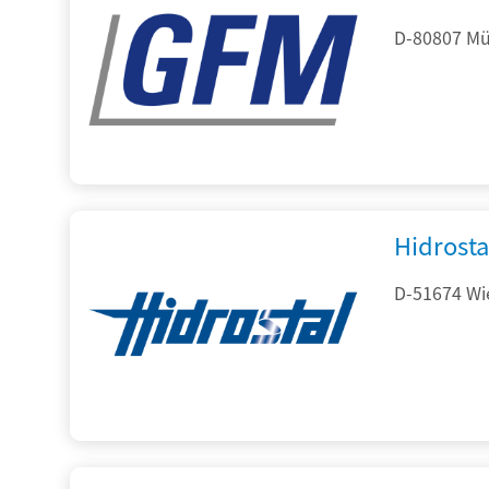
D-80807 Mü
Hidrost
D-51674 Wie