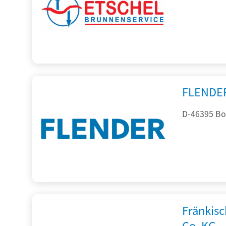
FLENDE
D-46395 Bo
Fränkis
Co. KG