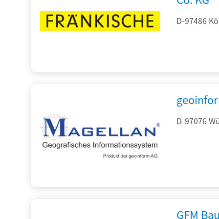
D-97486 Kön
geoinfo
D-97076 Wür
GFM Bau