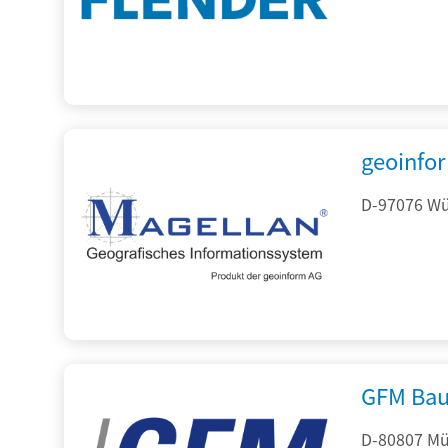
geoinfo
D-97076 Wür
GFM Bau
D-80807 Mü