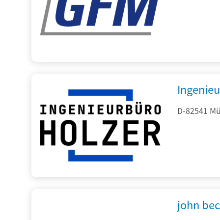
Ingenieu
D-82541 Mü
john be