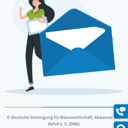
© Deutsche Vereinigung für Wasserwirtschaft, Abwasser und
Konta
öffne
Abfall e. V. (DWA)