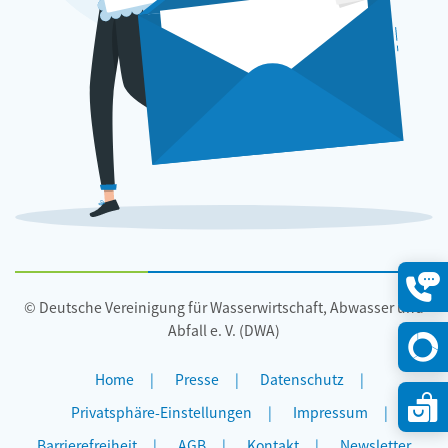
© Deutsche Vereinigung für Wasserwirtschaft, Abwasser und
Konta
öffne
Abfall e. V. (DWA)
Home
Presse
Datenschutz
Privatsphäre-Einstellungen
Impressum
Barrierefreiheit
AGB
Kontakt
Newsletter