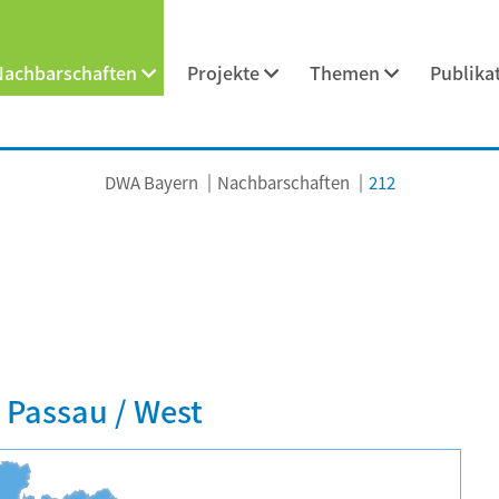
Nachbarschaften
Projekte
Themen
Publika
DWA Bayern
Nachbarschaften
212
 Passau / West