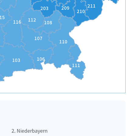
211
209
203
210
15
112
116
108
107
110
106
103
111
Niederbayern