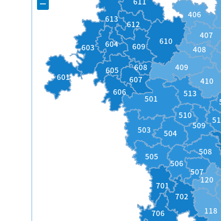
−
611
406
613
612
407
610
604
609
603
408
608
409
605
601
607
410
606
513
501
510
5
509
503
504
508
505
506
507
120
701
702
118
706