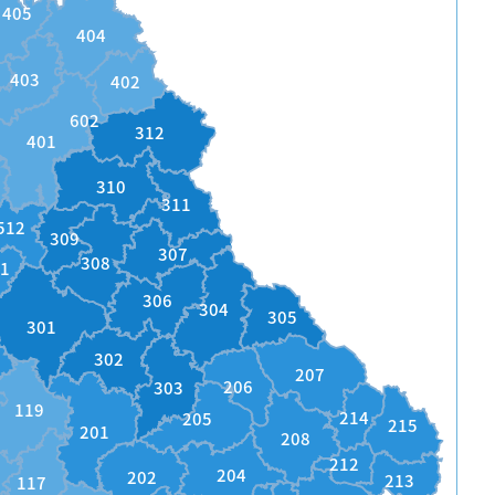
405
404
403
402
602
312
401
310
311
512
309
307
308
11
306
304
305
301
302
207
206
303
119
214
205
215
201
208
212
204
202
213
117