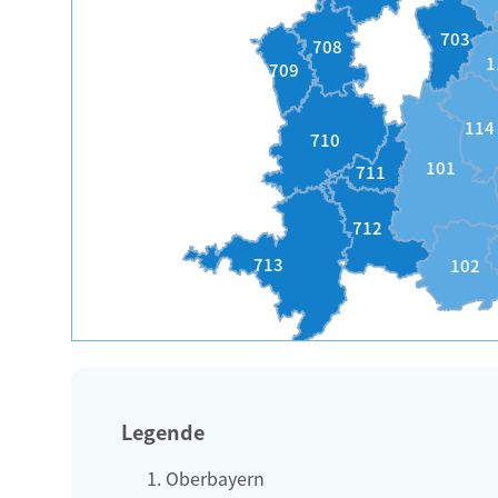
703
708
1
709
114
710
101
711
712
713
102
Legende
Oberbayern