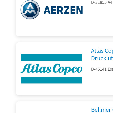
D-31855 Ae
Atlas C
Drucklu
D-45141 Es
Bellmer