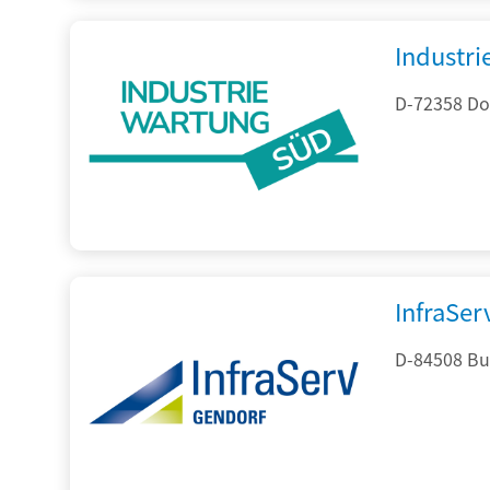
Industr
D-72358 Do
InfraSe
D-84508 Bur