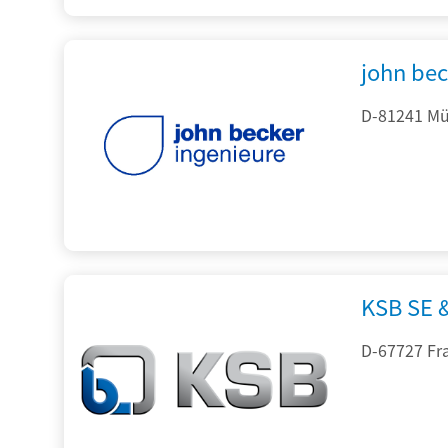
john be
D-81241 Mü
KSB SE 
D-67727 Fr