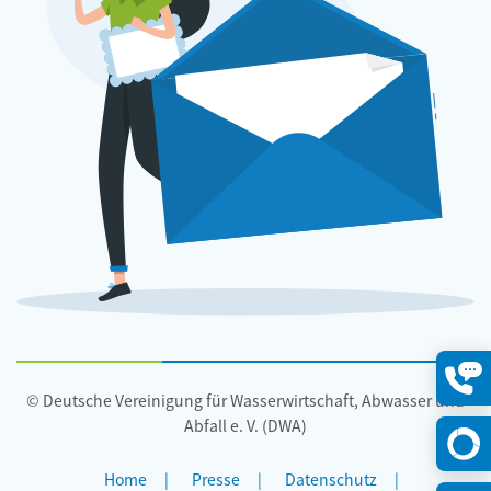
© Deutsche Vereinigung für Wasserwirtschaft, Abwasser und
Konta
öffne
Abfall e. V. (DWA)
Home
Presse
Datenschutz