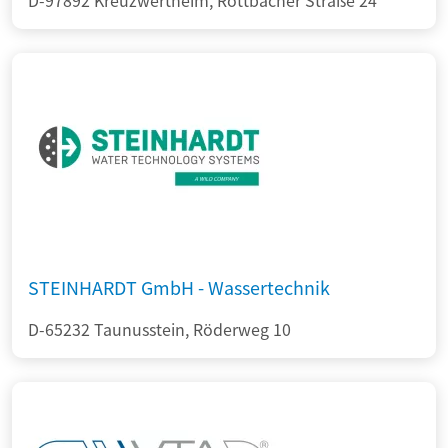
D-97892 Kreuzwertheim, Röttbacher Straße 24
STEINHARDT GmbH - Wassertechnik
D-65232 Taunusstein, Röderweg 10