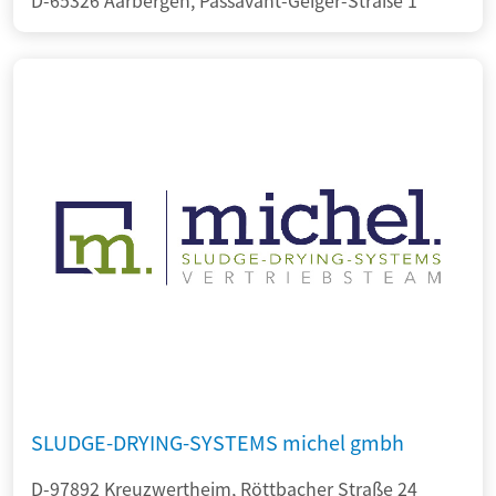
D-65326 Aarbergen, Passavant-Geiger-Straße 1
SLUDGE-DRYING-SYSTEMS michel gmbh
D-97892 Kreuzwertheim, Röttbacher Straße 24