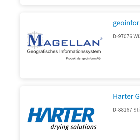
geoinfo
D-97076 Wür
Harter 
D-88167 St