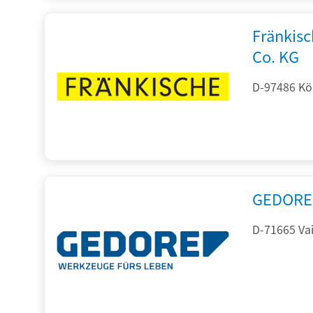
Fränkis
Co. KG
D-97486 Kön
GEDORE 
D-71665 Vai