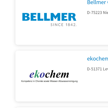
Bellmer
D-75223 Ni
ekochem
D-51371 Le