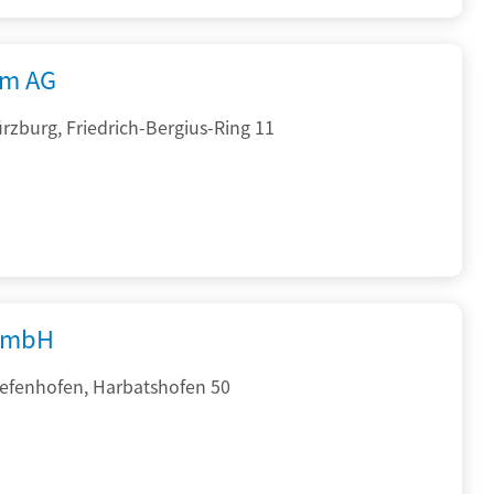
rm AG
zburg, Friedrich-Bergius-Ring 11
GmbH
iefenhofen, Harbatshofen 50