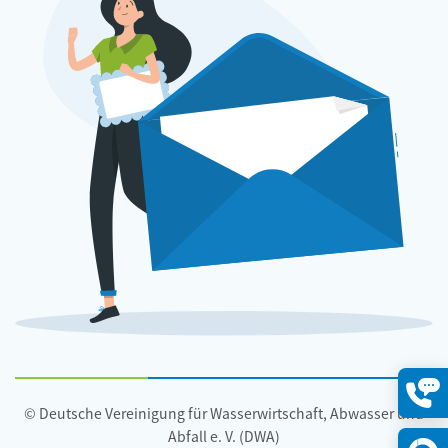
© Deutsche Vereinigung für Wasserwirtschaft, Abwasser und
Konta
öffne
Abfall e. V. (DWA)