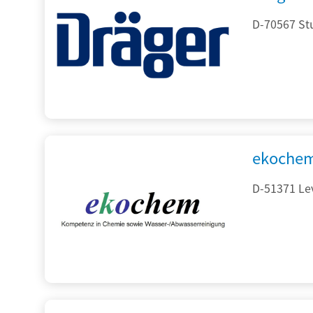
D-70567 Stu
ekochem
D-51371 Le