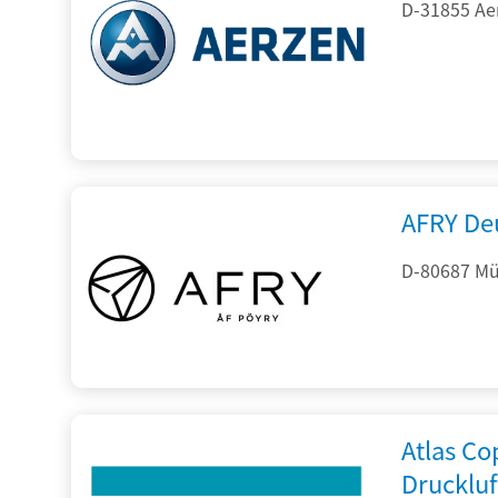
D-31855 Ae
AFRY De
D-80687 Mü
Atlas C
Drucklu