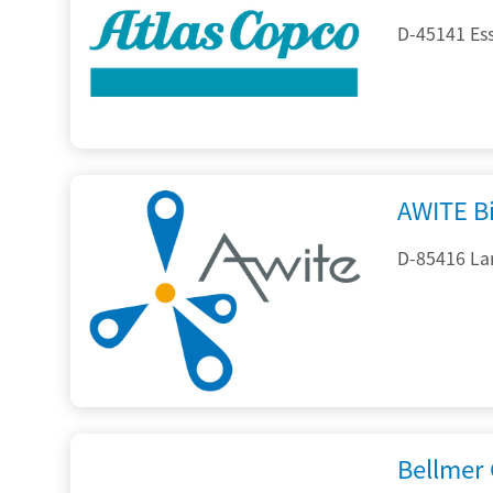
D-45141 Es
AWITE B
D-85416 La
Bellmer