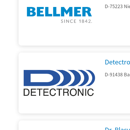
D-75223 Ni
Detectr
D-91438 Ba
Dr. Blasy