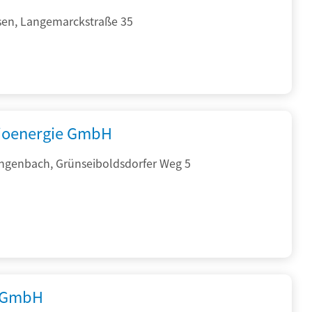
sen, Langemarckstraße 35
ioenergie GmbH
ngenbach, Grünseiboldsdorfer Weg 5
 GmbH