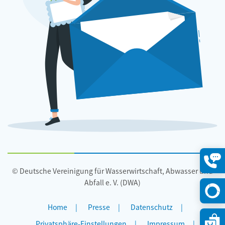
© Deutsche Vereinigung für Wasserwirtschaft, Abwasser und
Konta
öffne
Abfall e. V. (DWA)
Home
Presse
Datenschutz
Privatsphäre-Einstellungen
Impressum