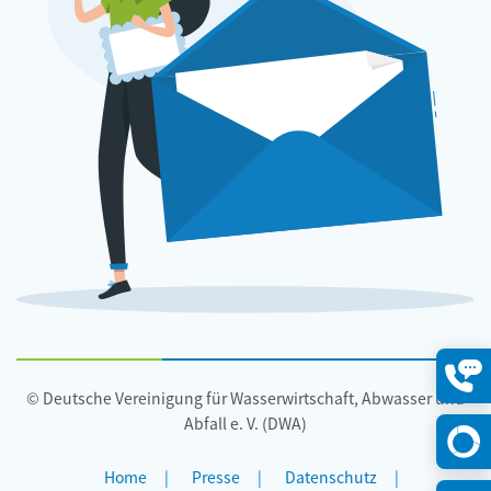
© Deutsche Vereinigung für Wasserwirtschaft, Abwasser und
Konta
öffne
Abfall e. V. (DWA)
Home
Presse
Datenschutz