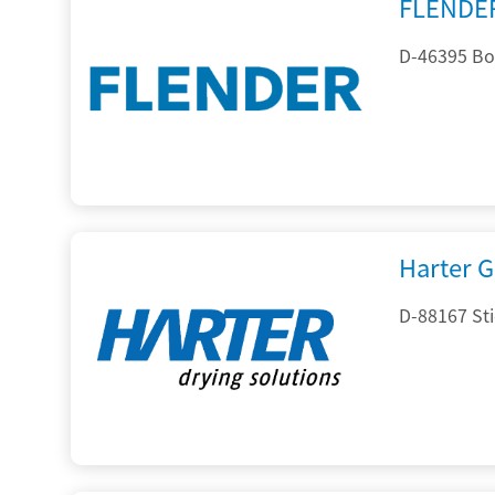
FLENDE
D-46395 Bo
Harter 
D-88167 St