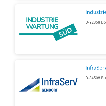
Industr
D-72358 Do
InfraSe
D-84508 Bur