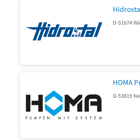
Hidrost
D-51674 Wie
HOMA P
D-53819 Neu