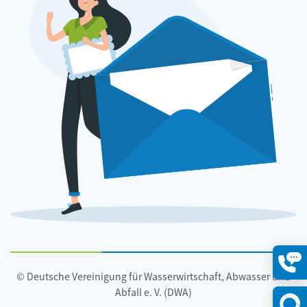
© Deutsche Vereinigung für Wasserwirtschaft, Abwasser und
Konta
öffne
Abfall e. V. (DWA)