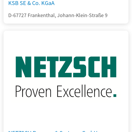
KSB SE & Co. KGaA
D-67727 Frankenthal, Johann-Klein-Straße 9