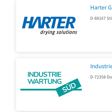
Harter 
D-88167 St
Industr
D-72358 Do