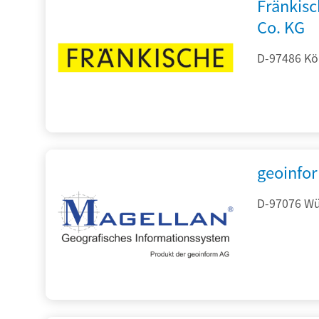
Fränkis
Co. KG
D-97486 Kön
geoinfo
D-97076 Wür