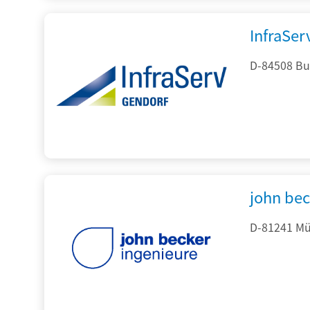
InfraSe
D-84508 Bur
john be
D-81241 Mü