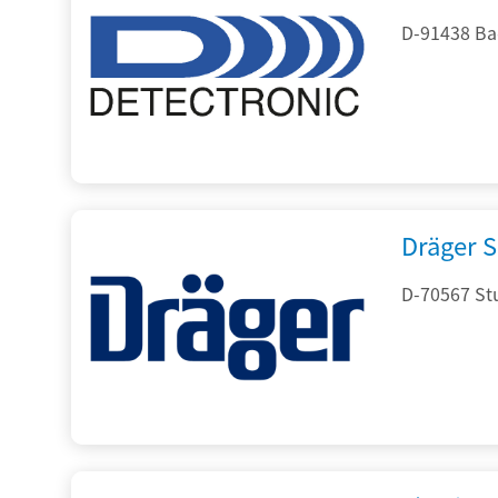
D-91438 Ba
Dräger S
D-70567 Stu