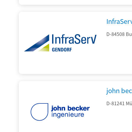
InfraSe
D-84508 Bur
john be
D-81241 Mü