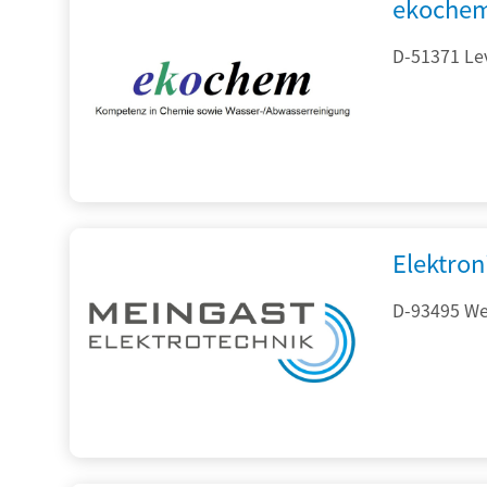
ekochem
D-51371 Le
Elektron
D-93495 Wei