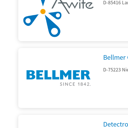
D-85416 La
Bellmer
D-75223 Ni
Detectr