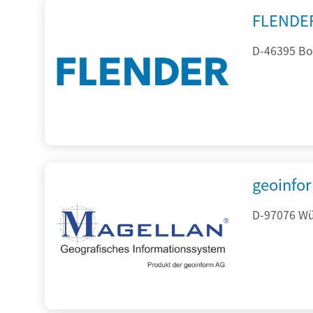
FLENDE
D-46395 Bo
geoinfo
D-97076 Wür