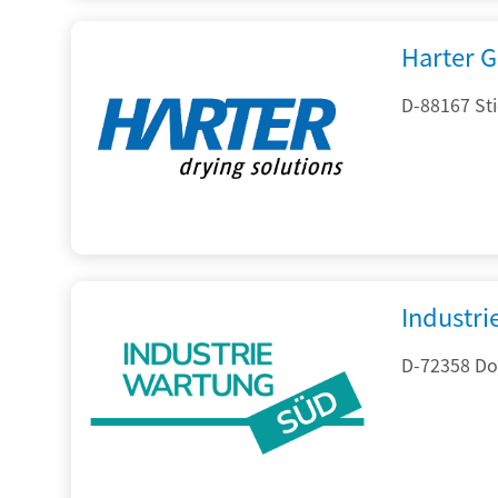
Harter 
D-88167 St
Industr
D-72358 Do