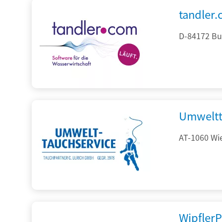
tandler
D-84172 Bu
Umweltt
AT-1060 Wi
Wipfler