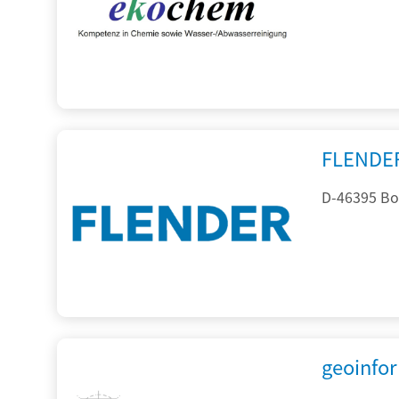
FLENDE
D-46395 Bo
geoinfo