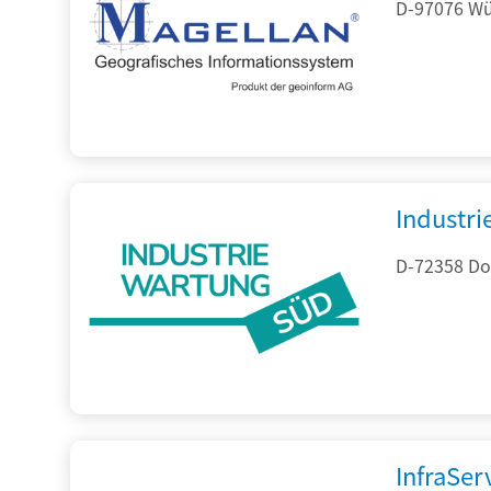
D-97076 Wür
Industr
D-72358 Do
InfraSe