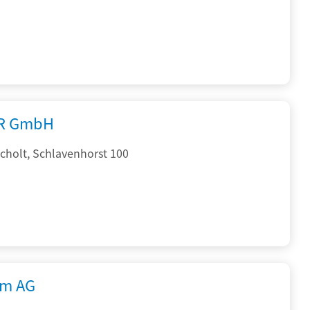
R GmbH
cholt, Schlavenhorst 100
rm AG