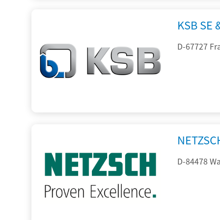
KSB SE 
D-67727 Fr
NETZSC
D-84478 Wal