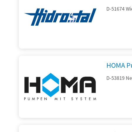
D-51674 Wie
HOMA P
D-53819 Neu