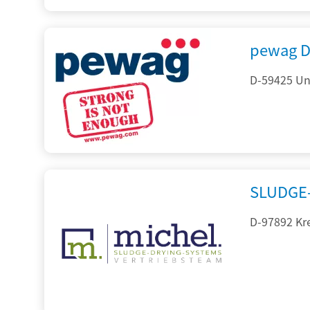
pewag D
D-59425 Un
SLUDGE-
D-97892 Kr