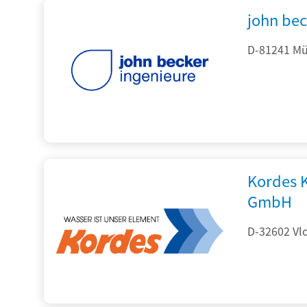
john be
D-81241 Mü
Kordes 
GmbH
D-32602 Vlo