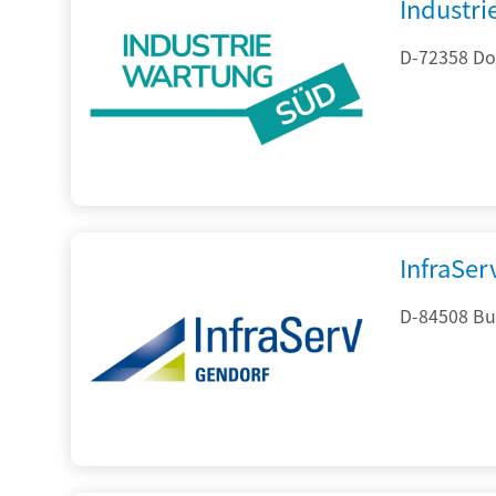
Industr
D-72358 Do
InfraSe
D-84508 Bur