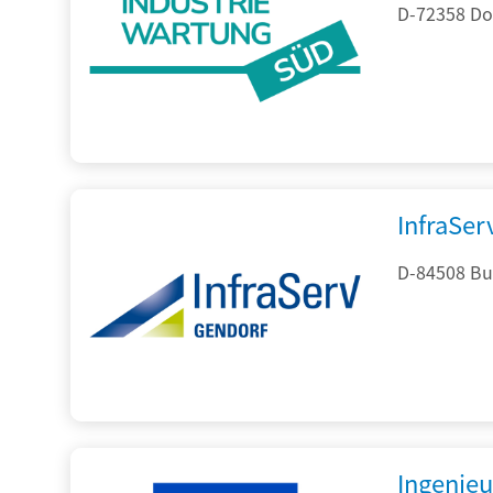
D-72358 Do
InfraSe
D-84508 Bur
Ingenieu