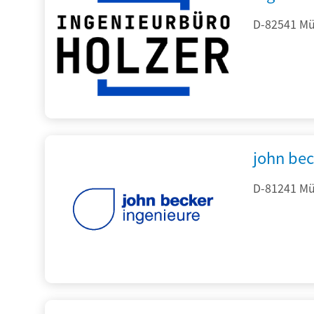
D-82541 Mü
john be
D-81241 Mü