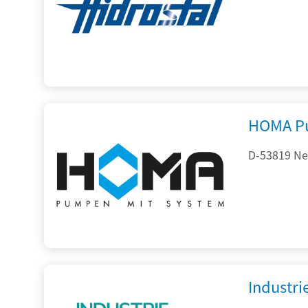
HOMA P
D-53819 Neu
Industr